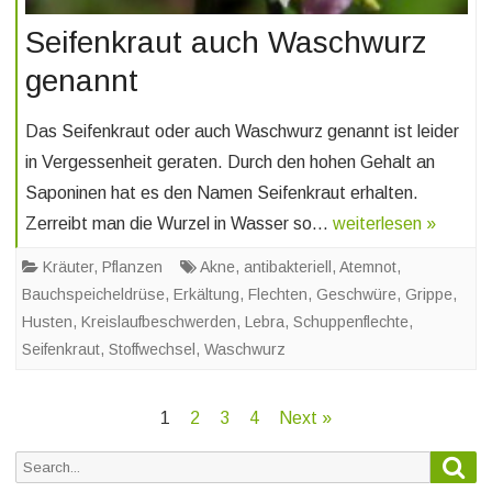
Seifenkraut auch Waschwurz
genannt
Das Seifenkraut oder auch Waschwurz genannt ist leider
in Vergessenheit geraten. Durch den hohen Gehalt an
Saponinen hat es den Namen Seifenkraut erhalten.
Zerreibt man die Wurzel in Wasser so…
weiterlesen »
Kräuter
,
Pflanzen
Akne
,
antibakteriell
,
Atemnot
,
Bauchspeicheldrüse
,
Erkältung
,
Flechten
,
Geschwüre
,
Grippe
,
Husten
,
Kreislaufbeschwerden
,
Lebra
,
Schuppenflechte
,
Seifenkraut
,
Stoffwechsel
,
Waschwurz
Beitragsnavigation
1
2
3
4
Next »
Sea
Search
for: