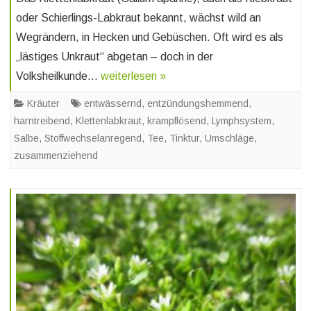
oder Schierlings-Labkraut bekannt, wächst wild an
Wegrändern, in Hecken und Gebüschen. Oft wird es als
„lästiges Unkraut“ abgetan – doch in der
Volksheilkunde…
weiterlesen »
Kräuter
entwässernd
,
entzündungshemmend
,
harntreibend
,
Klettenlabkraut
,
krampflösend
,
Lymphsystem
,
Salbe
,
Stoffwechselanregend
,
Tee
,
Tinktur
,
Umschläge
,
zusammenziehend