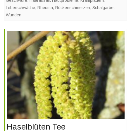
Geschwüre
,
Haarausall
,
Hautprobleme
,
Krampfadern
,
Leberschwäche
,
Rheuma
,
Rückenschmerzen
,
Schafgarbe
,
Wunden
Haselblüten Tee