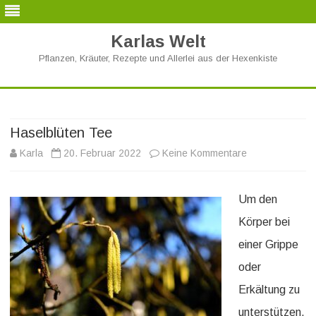
Karlas Welt
Pflanzen, Kräuter, Rezepte und Allerlei aus der Hexenkiste
Skip
to
content
Haselblüten Tee
zu
Karla
20. Februar 2022
Keine Kommentare
Haselblüten
Um den
Tee
Körper bei
einer Grippe
oder
Erkältung zu
unterstützen,