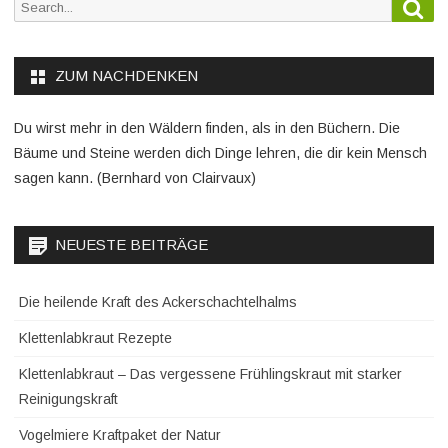
Sea
Search
for:
ZUM NACHDENKEN
Du wirst mehr in den Wäldern finden, als in den Büchern. Die
Bäume und Steine werden dich Dinge lehren, die dir kein Mensch
sagen kann. (Bernhard von Clairvaux)
NEUESTE BEITRÄGE
Die heilende Kraft des Ackerschachtelhalms
Klettenlabkraut Rezepte
Klettenlabkraut – Das vergessene Frühlingskraut mit starker
Reinigungskraft
Vogelmiere Kraftpaket der Natur