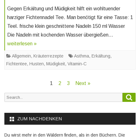
Gegen Erkältung und Müdigkeit hilft ein wohltuender
harziger Fichtennadel Tee. Man benötigt für eine Tasse: 1
Teel. frische klein geschnittene Nadeln 150 ml Wasser
Die Nadeln mit kochenden Wasser übergießen…
weiterlesen »
Allgemein
,
Kräuterrezepte
Asthma
,
Erkältung
,
Fichtentee
,
Husten
,
Müdigkeit
,
Vitamin-C
Beitragsnavigation
1
2
3
Next »
Sea
Search
for:
ZUM NACHDENKEN
Du wirst mehr in den Wäldern finden, als in den Büchern. Die