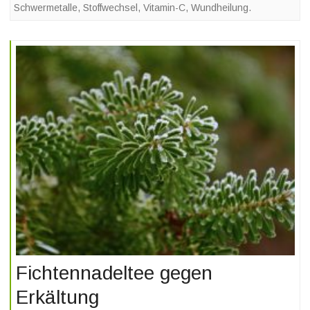
Schwermetalle
,
Stoffwechsel
,
Vitamin-C
,
Wundheilung.
Fichtennadeltee gegen
Erkältung