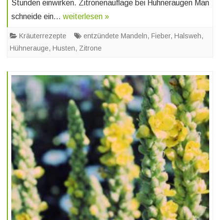
Stunden einwirken. Zitronenauflage bei Hühneraugen Man
schneide ein…
weiterlesen »
Kräuterrezepte
entzündete Mandeln
,
Fieber
,
Halsweh
,
Hühnerauge
,
Husten
,
Zitrone