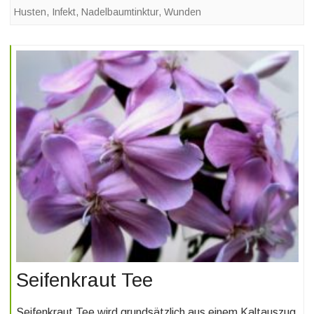
Husten
,
Infekt
,
Nadelbaumtinktur
,
Wunden
Seifenkraut Tee
Seifenkraut Tee wird grundsätzlich aus einem Kaltauszug