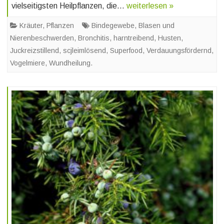
vielseitigsten Heilpflanzen, die…
weiterlesen »
Kräuter
,
Pflanzen
Bindegewebe
,
Blasen und
Nierenbeschwerden
,
Bronchitis
,
harntreibend
,
Husten
,
Juckreizstillend
,
scjleimlösend
,
Superfood
,
Verdauungsfördernd
,
Vogelmiere
,
Wundheilung.