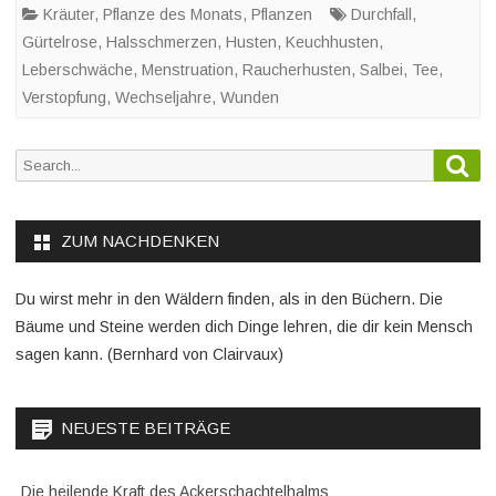
Kräuter
,
Pflanze des Monats
,
Pflanzen
Durchfall
,
Gürtelrose
,
Halsschmerzen
,
Husten
,
Keuchhusten
,
Leberschwäche
,
Menstruation
,
Raucherhusten
,
Salbei
,
Tee
,
Verstopfung
,
Wechseljahre
,
Wunden
Sea
Search
for:
ZUM NACHDENKEN
Du wirst mehr in den Wäldern finden, als in den Büchern. Die
Bäume und Steine werden dich Dinge lehren, die dir kein Mensch
sagen kann. (Bernhard von Clairvaux)
NEUESTE BEITRÄGE
Die heilende Kraft des Ackerschachtelhalms