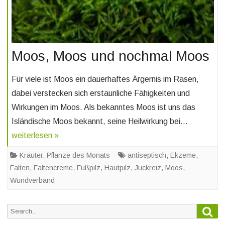
Moos, Moos und nochmal Moos
Für viele ist Moos ein dauerhaftes Ärgernis im Rasen,
dabei verstecken sich erstaunliche Fähigkeiten und
Wirkungen im Moos. Als bekanntes Moos ist uns das
Isländische Moos bekannt, seine Heilwirkung bei…
weiterlesen »
Kräuter
,
Pflanze des Monats
antiseptisch
,
Ekzeme
,
Falten
,
Faltencreme
,
Fußpilz
,
Hautpilz
,
Juckreiz
,
Moos
,
Wundverband
Sea
Search
for: