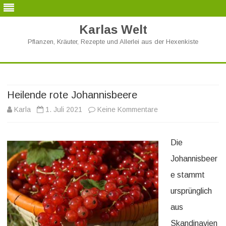
Karlas Welt
Pflanzen, Kräuter, Rezepte und Allerlei aus der Hexenkiste
Skip
to
content
Heilende rote Johannisbeere
zu
Karla
1. Juli 2021
Keine Kommentare
Heilende
Die
rote
Johannisbeer
Johannisbeere
e stammt
ursprünglich
aus
Skandinavien