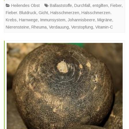
Heilendes Obst
Ballaststoffe
,
Durchfall
,
entgiften
,
Fieber
,
Fieber. Blutdruck
,
Gicht
,
Halsschmerzen
,
Halsschmerzen.
Krebs
,
Harnwege
,
Immunsystem
,
Johannisbeere
,
Migräne
,
Nierensteine
,
Rheuma
,
Verdauung
,
Verstopfung
,
Vitamin-C