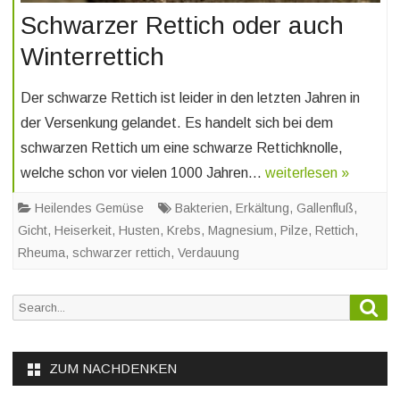
Schwarzer Rettich oder auch
Winterrettich
Der schwarze Rettich ist leider in den letzten Jahren in
der Versenkung gelandet. Es handelt sich bei dem
schwarzen Rettich um eine schwarze Rettichknolle,
welche schon vor vielen 1000 Jahren…
weiterlesen »
Heilendes Gemüse
Bakterien
,
Erkältung
,
Gallenfluß
,
Gicht
,
Heiserkeit
,
Husten
,
Krebs
,
Magnesium
,
Pilze
,
Rettich
,
Rheuma
,
schwarzer rettich
,
Verdauung
Sea
Search
for:
ZUM NACHDENKEN