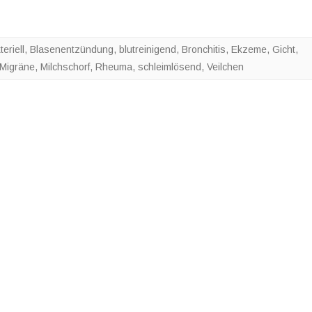
teriell
,
Blasenentzündung
,
blutreinigend
,
Bronchitis
,
Ekzeme
,
Gicht
,
Migräne
,
Milchschorf
,
Rheuma
,
schleimlösend
,
Veilchen