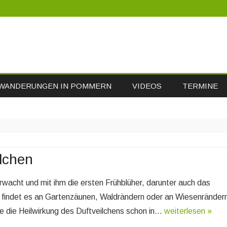
Skip
WANDERUNGEN IN POMMERN
VIDEOS
TERMINE
to
content
lchen
erwacht und mit ihm die ersten Frühblüher, darunter auch das
 findet es an Gartenzäunen, Waldrändern oder an Wiesenränder
 die Heilwirkung des Duftveilchens schon in…
weiterlesen »