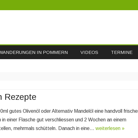
Skip
WANDERUNGEN IN POMMERN
VIDEOS
TERMINE
to
content
n Rezepte
0ml gutes Olivenöl oder Alternativ Mandelöl eine handvoll frische
n in einer Flasche gut verschliessen und 2 Wochen an einem
ellen, mehrmals schütteln. Danach in eine…
weiterlesen »