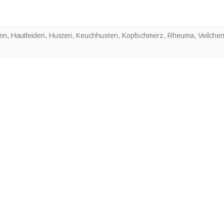
ten
,
Hautleiden
,
Husten
,
Keuchhusten
,
Kopfschmerz
,
Rheuma
,
Veilche