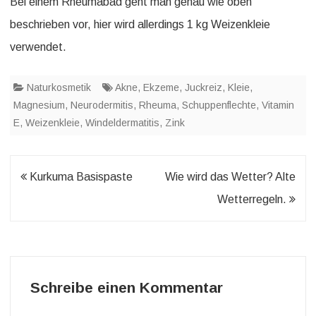
Bei einem Rheumabad geht man genau wie oben
beschrieben vor, hier wird allerdings 1 kg Weizenkleie
verwendet.
Naturkosmetik
Akne
,
Ekzeme
,
Juckreiz
,
Kleie
,
Magnesium
,
Neurodermitis
,
Rheuma
,
Schuppenflechte
,
Vitamin
E
,
Weizenkleie
,
Windeldermatitis
,
Zink
Beitragsnavigation
Kurkuma Basispaste
Wie wird das Wetter? Alte
Wetterregeln.
Schreibe einen Kommentar