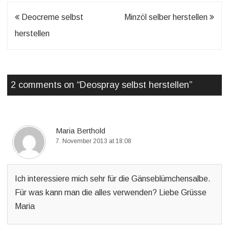
Beitragsnavigation
Deocreme selbst
Minzöl selber herstellen
herstellen
2 comments on “
Deospray selbst herstellen
”
Maria Berthold
7. November 2013 at 18:08
Ich interessiere mich sehr für die Gänseblümchensalbe.
Für was kann man die alles verwenden? Liebe Grüsse
Maria