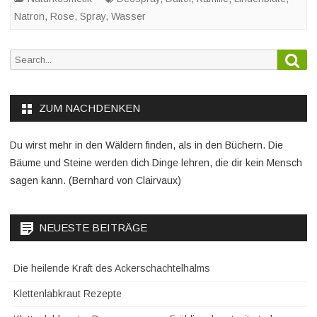
Natron
,
Rose
,
Spray
,
Wasser
Sea
Search
for:
ZUM NACHDENKEN
Du wirst mehr in den Wäldern finden, als in den Büchern. Die
Bäume und Steine werden dich Dinge lehren, die dir kein Mensch
sagen kann. (Bernhard von Clairvaux)
NEUESTE BEITRÄGE
Die heilende Kraft des Ackerschachtelhalms
Klettenlabkraut Rezepte