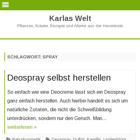
Karlas Welt
Pflanzen, Kräuter, Rezepte und Allerlei aus der Hexenkiste
Skip
to
content
SCHLAGWORT:
SPRAY
Deospray selbst herstellen
So einfach wie eine Deocreme lässt sich ein Deospray
ganz einfach herstellen. Auch hierbei handelt es sich um
natürliche Zutaten, die nicht die Schweißbildung
unterdrücken, sondern nur den Geruch. Man…
weiterlesen »
Naturkosmetik
Deospray
,
Duftöl
,
Kamille
,
Lindenblüte
,