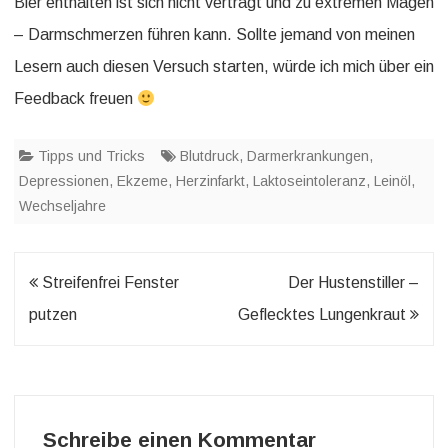
Bier enthalten ist sich nicht verträgt und zu extremen Magen
– Darmschmerzen führen kann. Sollte jemand von meinen
Lesern auch diesen Versuch starten, würde ich mich über ein
Feedback freuen
Tipps und Tricks
Blutdruck
,
Darmerkrankungen
,
Depressionen
,
Ekzeme
,
Herzinfarkt
,
Laktoseintoleranz
,
Leinöl
,
Wechseljahre
Beitragsnavigation
Streifenfrei Fenster
Der Hustenstiller –
putzen
Geflecktes Lungenkraut
Schreibe einen Kommentar