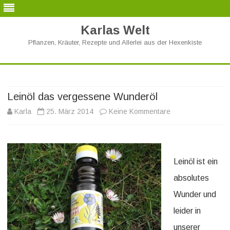
Karlas Welt
Pflanzen, Kräuter, Rezepte und Allerlei aus der Hexenkiste
Skip
to
content
Leinöl das vergessene Wunderöl
zu
Karla
25. März 2014
Keine Kommentare
Leinöl
das
Leinöl ist ein
vergessene
absolutes
Wunderöl
Wunder und
leider in
unserer