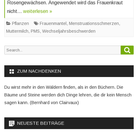
Rosengewächsen. Angewendet wird das Frauenkraut
nicht…
weiterlesen »
Pflanzen
Frauenmantel
,
Menstruationsschmerzen
,
Muttermilch
,
PMS
,
Wechseljahrsbeschwerden
Sea
Search
for:
ZUM NACHDENKEN
Du wirst mehr in den Wäldern finden, als in den Büchern. Die
Bäume und Steine werden dich Dinge lehren, die dir kein Mensch
sagen kann. (Bernhard von Clairvaux)
NEUESTE BEITRÄGE