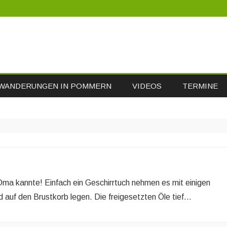
Skip
WANDERUNGEN IN POMMERN
VIDEOS
TERMINE
to
content
ma kannte! Einfach ein Geschirrtuch nehmen es mit einigen
 auf den Brustkorb legen. Die freigesetzten Öle tief…