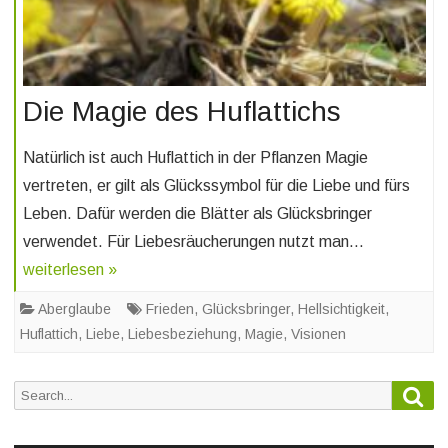
Die Magie des Huflattichs
Natürlich ist auch Huflattich in der Pflanzen Magie
vertreten, er gilt als Glückssymbol für die Liebe und fürs
Leben. Dafür werden die Blätter als Glücksbringer
verwendet. Für Liebesräucherungen nutzt man…
weiterlesen »
Aberglaube
Frieden
,
Glücksbringer
,
Hellsichtigkeit
,
Huflattich
,
Liebe
,
Liebesbeziehung
,
Magie
,
Visionen
Sea
Search
for: