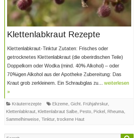
Klettenlabkraut Rezepte
Klettenlabkraut-Tinktur Zutaten: Frisches oder
getrocknetes Klettenlabkraut (die oberirdischen Teile)
Doppelkorn oder Wodka (mind. 40% Alkohol) – oder
70%igen Alkohol aus der Apotheke Zubereitung: Das
Kraut grob zerkleinern. Ein Schraubglas zu…
weiterlesen
»
Kräuterrezepte
Ekzeme
,
Gicht. Frühjahrskur
,
Klettenlabkraut
,
Klettenlabraut Salbe
,
Pesto
,
Pickel
,
Rheuma
,
Sammelhinweise
,
Tinktur
,
trockene Haut
Sea
Search