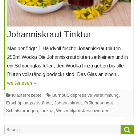
Johanniskraut Tinktur
Man benötigt: 1 Handvoll frische Johanniskrautblüten
250ml Wodka Die Johanniskrautblüten zerkleinern und in
ein Schraubglas füllen, den Wodka hinzu geben bis alle
Blüten vollständig bedeckt sind. Das Glas an einen…
weiterlesen »
Kräuterrezepte
Burnout
,
depressive Verstimmung
,
Erschöpfungszustände
,
Johanniskraut
,
Prüfungsangst
,
Schlafstörungen
,
Tinktur
,
Wechseljahrsbeschwerden
Sea
Search
for: