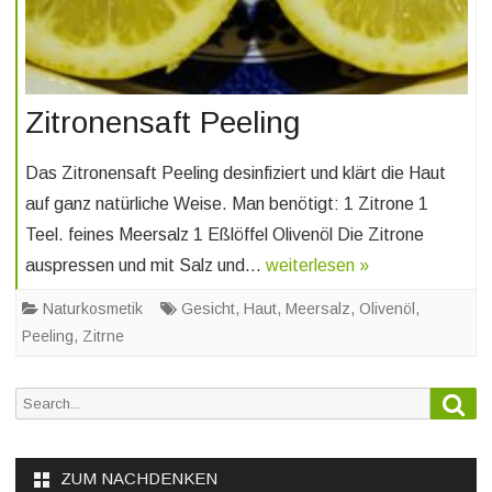
Zitronensaft Peeling
Das Zitronensaft Peeling desinfiziert und klärt die Haut
auf ganz natürliche Weise. Man benötigt: 1 Zitrone 1
Teel. feines Meersalz 1 Eßlöffel Olivenöl Die Zitrone
auspressen und mit Salz und…
weiterlesen »
Naturkosmetik
Gesicht
,
Haut
,
Meersalz
,
Olivenöl
,
Peeling
,
Zitrne
Sea
Search
for:
ZUM NACHDENKEN