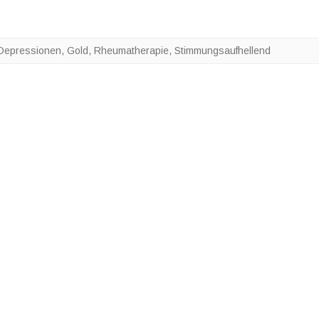
Depressionen
,
Gold
,
Rheumatherapie
,
Stimmungsaufhellend