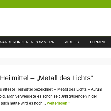
Skip
WANDERUNGEN IN POMMERN
VIDEOS
TERMINE
to
content
Heilmittel – „Metall des Lichts“
s älteste Heilmittel bezeichnet – Metall des Lichts – Aurum
old. Man verwendete es schon seit Jahrtausenden in der
d auch heute wird es noch…
weiterlesen »