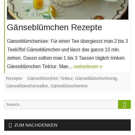
Gänseblümchen Rezepte
Gänseblümchentee: Für einen Tee übergiesst man 2 bis 3
Teelöffel Gänseblümchen und lässt das ganze 10 min.
ziehen. Davon sollten man 1 bis 3 Tassen täglich trinken.
Gänseblümchen Tinktur: Man…
weiterlesen »
Rezepte
Gänseblümchen Tinktur
,
Gänseblümchenhonig
,
Gänseblümchensalbe
,
Gänseblümchentee
Sea
Search
for:
ZUM NACHDENKEN