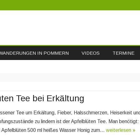
Skip
WANDERUNGEN IN POMMERN
VIDEOS
TERMINE
to
content
üten Tee bei Erkältung
essener Tee um Erkältung, Fieber, Halsschmerzen, Heiserkeit un
fungszustände zu lindern ist der Apfelblüten Tee. Man benötigt:
l Apfelblüten 500 ml heißes Wasser Honig zum…
weiterlesen »